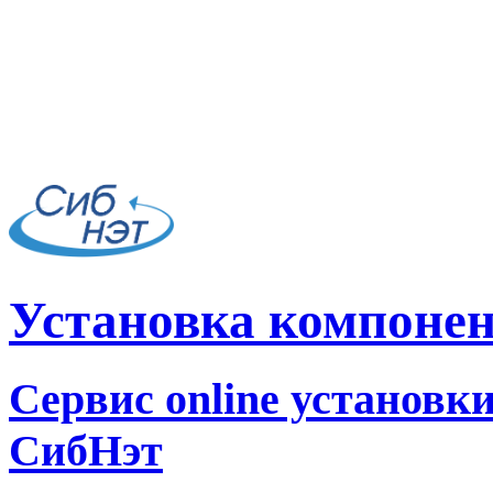
Установка компоне
Сервис online установк
СибНэт